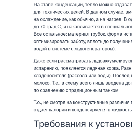
На этапе конденсации, тепло можно отдавать
для технических целей. В данном случае, 
на охлаждение, как обычно, а на нагрев. В 
до 70 град С, и накапливается в специаль
Все остальное: материал трубок, форма испа
оптимизировать работу, вплоть до получени
водой в системе с льдогенератором).
Даже если рассматривать льдоаккумулирующу
испарению, появляется ледяная корка. Разни
хладоносителя (рассола или воды). Последн
молоко. Т.е., в схему всего лишь введена д
по сравнению с традиционным танком.
Т.о., не смотря на конструктивные различия
отдает калории и конденсируется в жидкость
Требования к устано