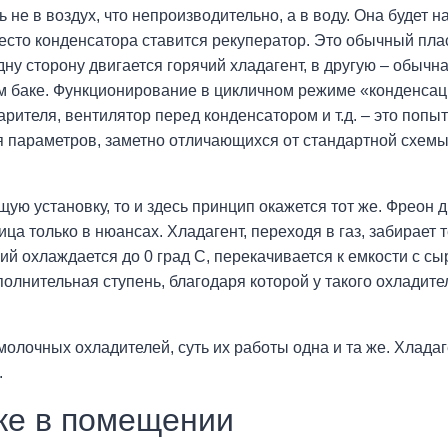
 не в воздух, что непроизводительно, а в воду. Она будет 
вместо конденсатора ставится рекуператор. Это обычный п
одну сторону двигается горячий хладагент, в другую – обыч
ном баке. Функционирование в цикличном режиме «конденса
рителя, вентилятор перед конденсатором и т.д. – это попыт
я параметров, заметно отличающихся от стандартной схемы
ю установку, то и здесь принцип окажется тот же. Фреон д
ца только в нюансах. Хладагент, переходя в газ, забирает 
ий охлаждается до 0 град С, перекачивается к емкости с с
ополнительная ступень, благодаря которой у такого охладит
 молочных охладителей, суть их работы одна и та же. Хладаг
.
вке в помещении