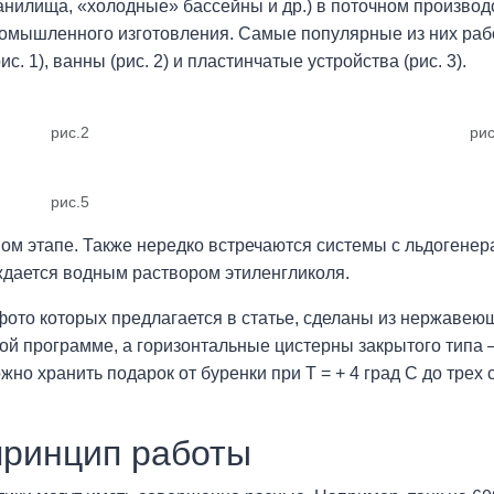
анилища, «холодные» бассейны и др.) в поточном производ
промышленного изготовления. Самые популярные из них раб
. 1), ванны (рис. 2) и пластинчатые устройства (рис. 3).
рис.2
рис
рис.5
м этапе. Также нередко встречаются системы с льдогенера
аждается водным раствором этиленгликоля.
 фото которых предлагается в статье, сделаны из нержаве
ой программе, а горизонтальные цистерны закрытого типа
но хранить подарок от буренки при Т = + 4 град С до трех 
принцип работы