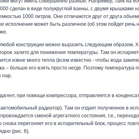
ики могут иметь совершенно разные. Например, танк на 60
000 сделан в виде полукруглой ванны, с двумя крышками н
емкостью 1000 литров. Они отличаются друг от друга объе
же исполнение может быть различное (об этом пойдет речь 
же.
любой конструкции можно выразить следующим образом. Хла
оторое залито для понижения температуры. Там он испаряет
тся извне много тепла (всем известно - чтобы вода закипел
ока – больше его взять просто негде. Поэтому температура 
 пар.
агент, при помощи компрессора, отправляется в конденсат
автомобильный радиатор). Там он отдает полученное в испа
провождается сменой агрегатного состояния, т.е., переходо
р снова перегоняет его в испарительный блок, процесс по
дно (рис. 6).