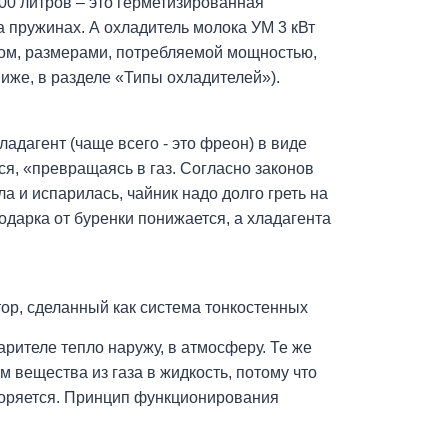
00 литров – это герметизированная
а пружинах. А охладитель молока УМ 3 кВт
мом, размерами, потребляемой мощностью,
ниже, в разделе «Типы охладителей»).
дагент (чаще всего - это фреон) в виде
ся, «превращаясь в газ. Согласно законов
а и испарилась, чайник надо долго греть на
подарка от буренки понижается, а хладагента
ор, сделанный как система тонкостенных
рителе тепло наружу, в атмосферу. Те же
м вещества из газа в жидкость, потому что
вторяется. Принцип функционирования