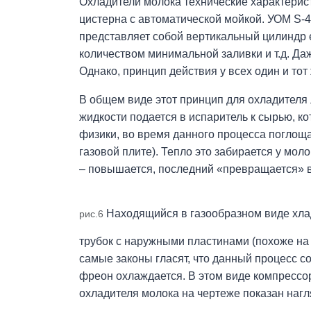
Охладители молока технические характерист
цистерна с автоматической мойкой. УОМ S-4
представляет собой вертикальный цилиндр 
количеством минимальной заливки и т.д. Да
Однако, принцип действия у всех один и тот 
В общем виде этот принцип для охладителя 
жидкости подается в испаритель к сырью, к
физики, во время данного процесса поглощае
газовой плите). Тепло это забирается у мол
– повышается, последний «превращается» в
Находящийся в газообразном виде хлад
рис.6
трубок с наружными пластинами (похоже на 
самые законы гласят, что данный процесс со
фреон охлаждается. В этом виде компрессо
охладителя молока на чертеже показан нагля